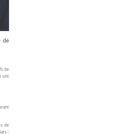
é de
fs de
i ont
urant
ès de
ats :