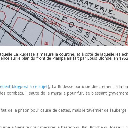
aquelle La Rudesse a mesuré la courtine, et à côté de laquelle les éch
dence sur le plan du front de Plainpalais fait par Louis Blondel en 1952
édent blogpost à ce sujet
), La Rudesse participe directement à la bat
 des combats, il saute de la muraille pour fuir, se blessant gravement
it de la prison pour cause de dettes, mais le tavernier de l’auberge 
ourne à Genève pour mesurer le bastion du Pin. Proche du fossé, il c