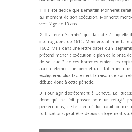
1. Il a été décidé que Bernardin Monneret serait
au moment de son exécution. Monneret mentionne
vers l’âge de 18 ans.
2. Il a été déterminé que la date à laquelle i
interrogatoire de 1612, Monneret affirme faire p
1602. Mais dans une lettre datée du 9 septembr
prétend mener à exécution le plan de la prise d
de soi que 3 de ces hommes étaient les capita
aucun élément ne permettrait d’affirmer que 
expliquerait plus facilement la raison de son r
débute donc à cette période.
3. Pour agir discrètement à Genève, La Rudess
donc qu’il se fait passer pour un réfugié p
persécutions, cette identité lui aurait permis 
fortifications, peut-être depuis un logement situé