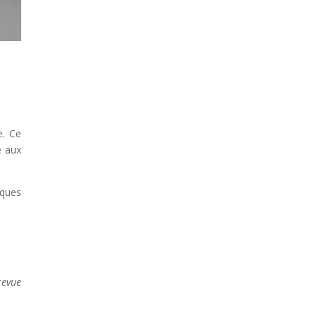
e. Ce
e aux
tiques
revue