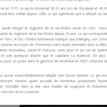
 né en 1571, ce qui lui donnerait 30-31 ans lors de l’Escalade et 40-4
 être soldat depuis 1589, ce qui signifierait qu’il a débuté sa car
l aurait intégré le régiment de la Val-d’Isère serait en 1601. Dan
artie du régiment de la Val-d’Isère depuis 10 ans, ce qui correspondr
e 1601, le duc Charles-Emmanuel explique que d’Albigny, son consei
e Genève au moyen de 4 hommes (sans doute introduits dans la ville). 
ines Brunaulieu, David et François, mais pour ce qui est du quatr
ce soit quelqu’un d’autre que le capitaine La Rudesse. De plus,
efus pour un poste dans la garnison de Montréal en 1601. L’histoire d
e aurait vraisemblablement adopté une fausse identité. Le jeu im
rotestant. Genève ayant accueilli de nombreux protestants fuyan
de s’installer dans la ville sans éveiller de soupçons et d’observe
 non loin de la Corraterie.