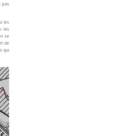
t pas
ù les
i les
en se
et de
s qui