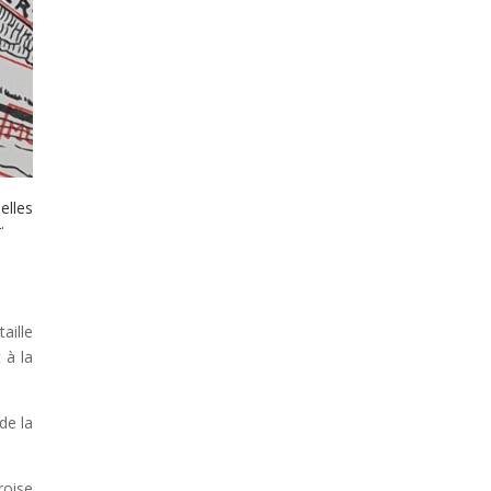
elles
.
aille
 à la
de la
roise