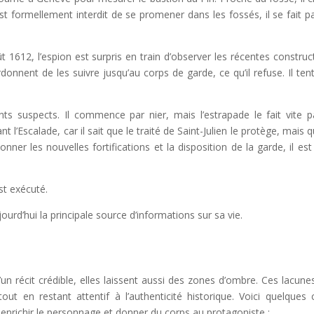
 formellement interdit de se promener dans les fossés, il se fait p
 1612, l’espion est surpris en train d’observer les récentes construc
rdonnent de les suivre jusqu’au corps de garde, ce qu’il refuse. Il ten
ts suspects. Il commence par nier, mais l’estrapade le fait vite pa
 l’Escalade, car il sait que le traité de Saint-Julien le protège, mais 
nner les nouvelles fortifications et la disposition de la garde, il est
st exécuté.
urd’hui la principale source d’informations sur sa vie.
un récit crédible, elles laissent aussi des zones d’ombre. Ces lacune
t en restant attentif à l’authenticité historique. Voici quelques 
ur enrichir le personnage et donner du corps au protagoniste :