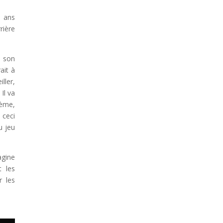
1 ans
rière
s son
ait à
ller,
Il va
ième,
 ceci
u jeu
agine
t les
r les