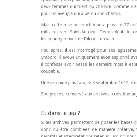
deux femmes qui trient du chanvre. Comme il est
pour un aveugle qui a perdu son chemin.
Mais cette ruse ne fonctionnera plus. Le 27 août
militaires vers Saint-Antoine. Deux soldats lui o
les soudoyer avec de l’alcool, en vain.
Peu après, il est interrogé pour ses agissemen
D’abord, il avoue uniquement avoir espionné avant
il confesse avoir passé les derniers mois à espio
coupable.
Une semaine plus tard, le 3 septembre 1612, il e
Son procès, conservé aux archives, constitue aujo
Et dans le jeu ?
Si les archives permettent de poser les bases d’
donc dû être comblées de manière créative, tou
narratifs et interprétations retenus jusqu’ici po