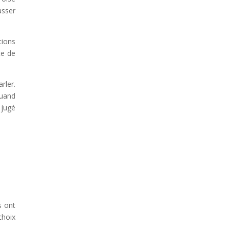
asser
tions
te de
rler.
quand
 jugé
s ont
choix